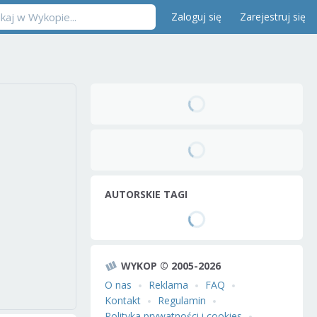
Zaloguj się
Zarejestruj się
AUTORSKIE TAGI
WYKOP © 2005-2026
O nas
Reklama
FAQ
Kontakt
Regulamin
Polityka prywatności i cookies