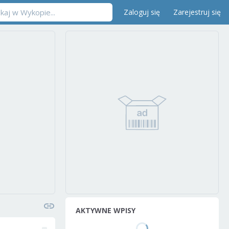
Zaloguj się
Zarejestruj się
AKTYWNE WPISY