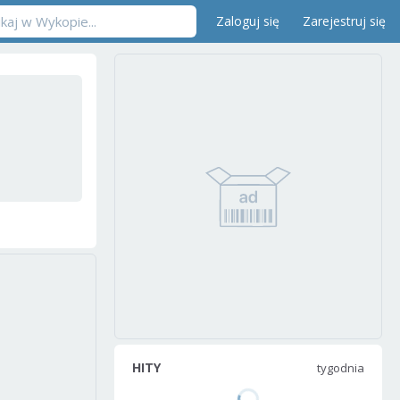
Zaloguj się
Zarejestruj się
HITY
tygodnia