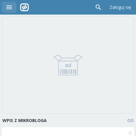
Zaloguj się
WPIS Z MIKROBLOGA