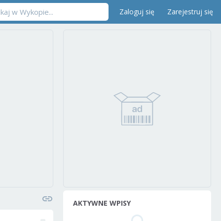
Zaloguj się
Zarejestruj się
AKTYWNE WPISY