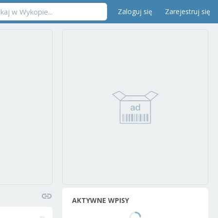
Zaloguj się
Zarejestruj się
AKTYWNE WPISY