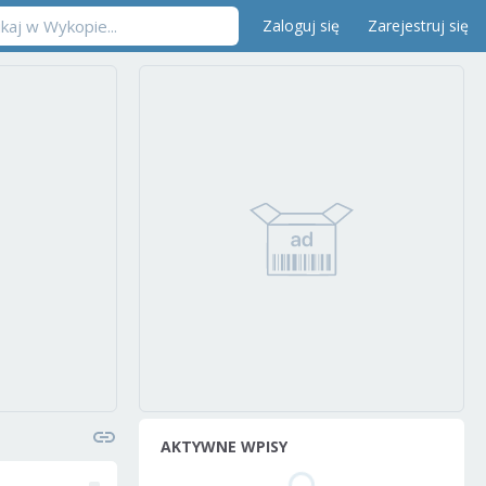
Zaloguj się
Zarejestruj się
AKTYWNE WPISY