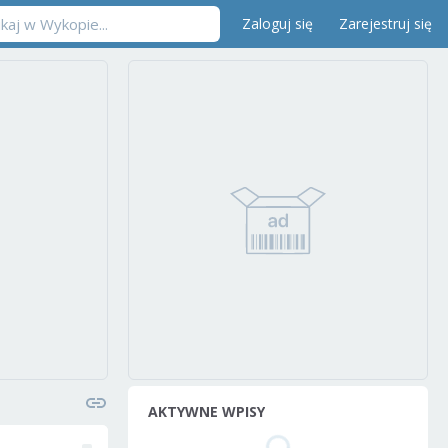
Zaloguj się
Zarejestruj się
AKTYWNE WPISY