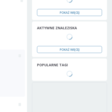
POKAŻ WIĘCEJ
AKTYWNE ZNALEZISKA
POKAŻ WIĘCEJ
POPULARNE TAGI