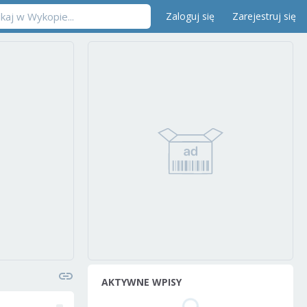
Zaloguj się
Zarejestruj się
AKTYWNE WPISY