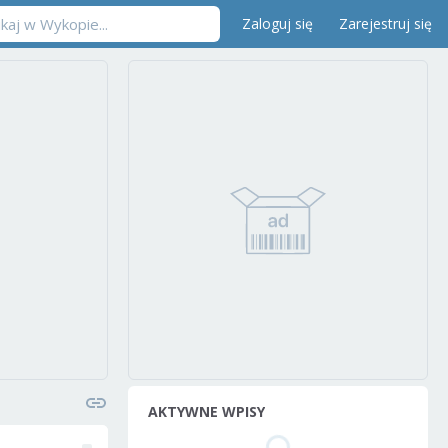
Zaloguj się
Zarejestruj się
AKTYWNE WPISY