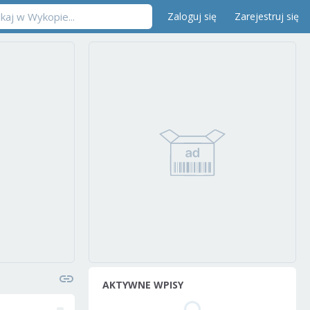
Zaloguj się
Zarejestruj się
AKTYWNE WPISY