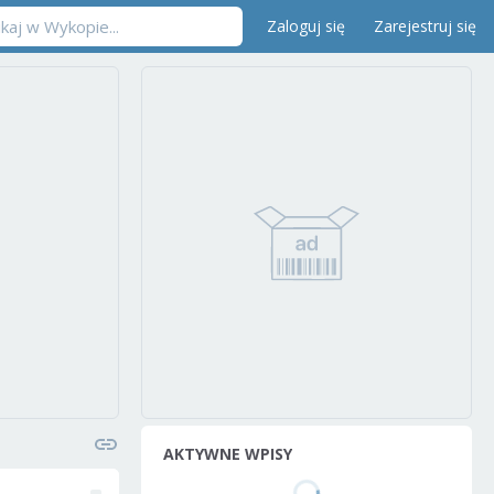
Zaloguj się
Zarejestruj się
AKTYWNE WPISY