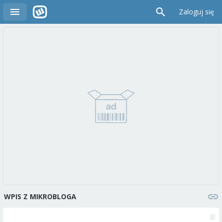
Zaloguj się
WPIS Z MIKROBLOGA