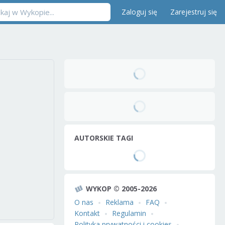
Zaloguj się
Zarejestruj się
AUTORSKIE TAGI
WYKOP © 2005-2026
O nas
Reklama
FAQ
Kontakt
Regulamin
Polityka prywatności i cookies