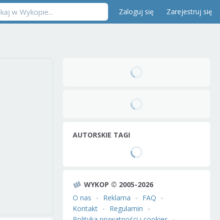
Zaloguj się
Zarejestruj się
AUTORSKIE TAGI
WYKOP © 2005-2026
O nas
Reklama
FAQ
Kontakt
Regulamin
Polityka prywatności i cookies