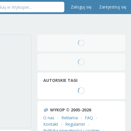
Zaloguj się
Zarejestruj się
AUTORSKIE TAGI
WYKOP © 2005-2026
O nas
Reklama
FAQ
Kontakt
Regulamin
Polityka prywatności i cookies