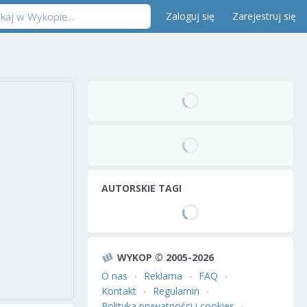
Zaloguj się
Zarejestruj się
AUTORSKIE TAGI
WYKOP © 2005-2026
O nas
Reklama
FAQ
Kontakt
Regulamin
Polityka prywatności i cookies