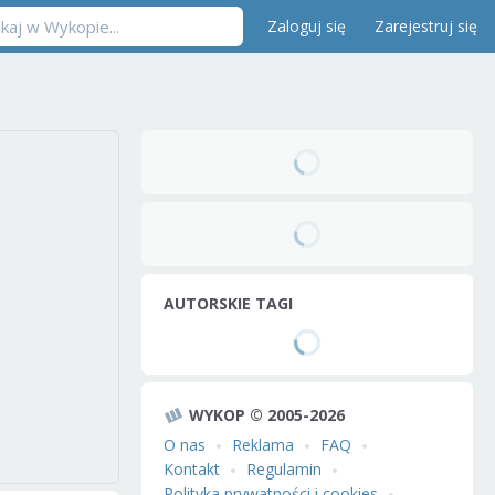
Zaloguj się
Zarejestruj się
AUTORSKIE TAGI
WYKOP © 2005-2026
O nas
Reklama
FAQ
Kontakt
Regulamin
Polityka prywatności i cookies