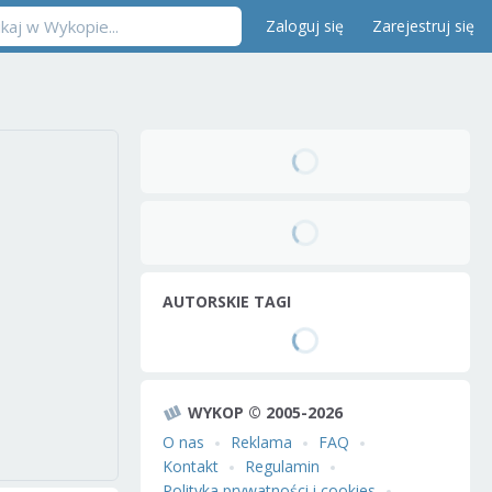
Zaloguj się
Zarejestruj się
AUTORSKIE TAGI
WYKOP © 2005-2026
O nas
Reklama
FAQ
Kontakt
Regulamin
Polityka prywatności i cookies