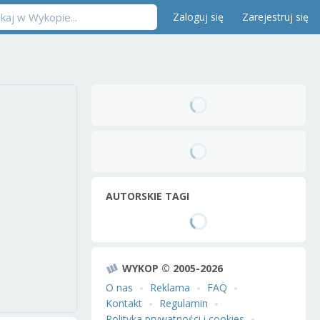
Zaloguj się
Zarejestruj się
AUTORSKIE TAGI
WYKOP © 2005-2026
O nas
Reklama
FAQ
Kontakt
Regulamin
Polityka prywatności i cookies