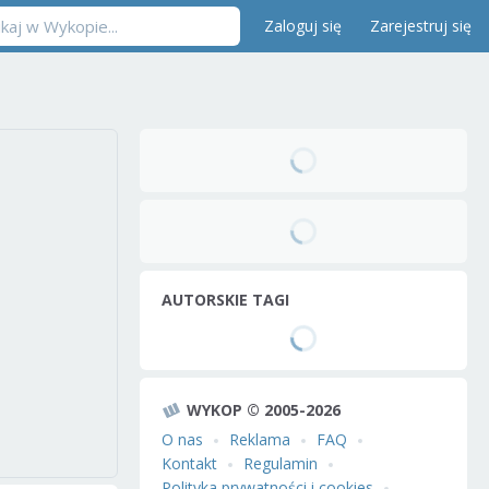
Zaloguj się
Zarejestruj się
AUTORSKIE TAGI
WYKOP © 2005-2026
O nas
Reklama
FAQ
Kontakt
Regulamin
Polityka prywatności i cookies