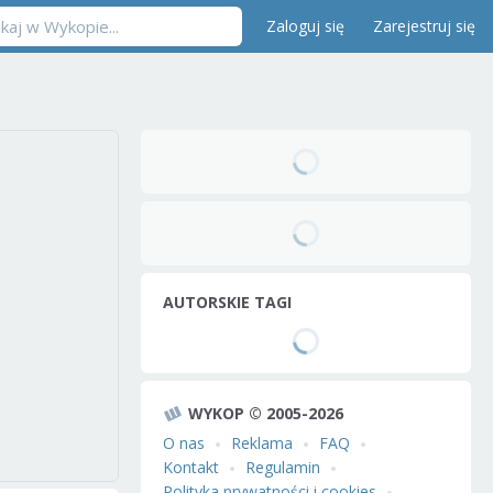
Zaloguj się
Zarejestruj się
AUTORSKIE TAGI
WYKOP © 2005-2026
O nas
Reklama
FAQ
Kontakt
Regulamin
Polityka prywatności i cookies