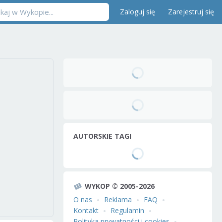
Zaloguj się
Zarejestruj się
AUTORSKIE TAGI
WYKOP © 2005-2026
O nas
Reklama
FAQ
Kontakt
Regulamin
Polityka prywatności i cookies