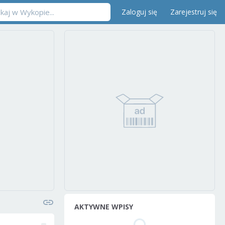
Zaloguj się
Zarejestruj się
AKTYWNE WPISY