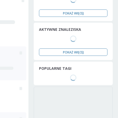
POKAŻ WIĘCEJ
AKTYWNE ZNALEZISKA
POKAŻ WIĘCEJ
POPULARNE TAGI