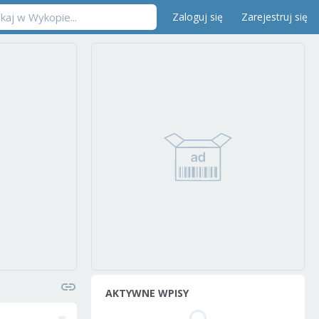
Zaloguj się
Zarejestruj się
AKTYWNE WPISY