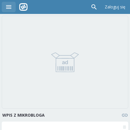
Zaloguj się
WPIS Z MIKROBLOGA