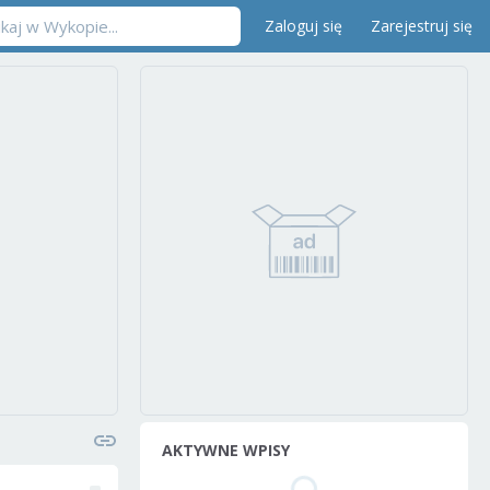
Zaloguj się
Zarejestruj się
AKTYWNE WPISY