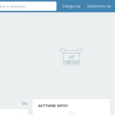
Zaloguj się
Zarejestruj się
AKTYWNE WPISY