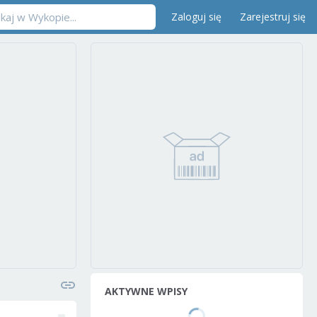
Zaloguj się
Zarejestruj się
AKTYWNE WPISY