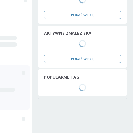
POKAŻ WIĘCEJ
AKTYWNE ZNALEZISKA
POKAŻ WIĘCEJ
POPULARNE TAGI