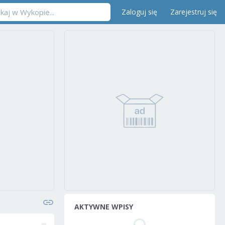
Zaloguj się
Zarejestruj się
AKTYWNE WPISY