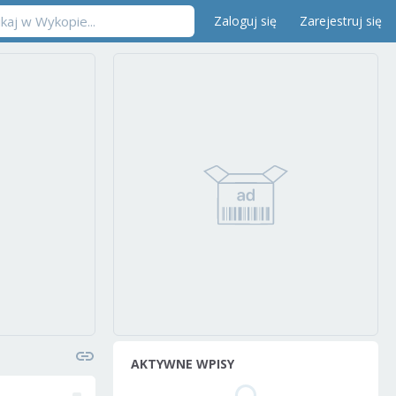
Zaloguj się
Zarejestruj się
AKTYWNE WPISY