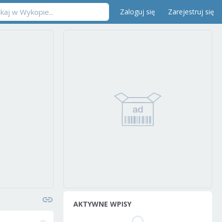
Zaloguj się
Zarejestruj się
AKTYWNE WPISY