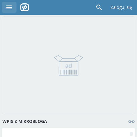
Zaloguj się
WPIS Z MIKROBLOGA