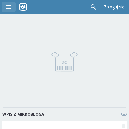
Zaloguj się
WPIS Z MIKROBLOGA