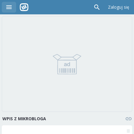
Zaloguj się
WPIS Z MIKROBLOGA