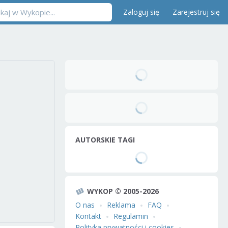
Zaloguj się
Zarejestruj się
AUTORSKIE TAGI
WYKOP © 2005-2026
O nas
Reklama
FAQ
Kontakt
Regulamin
Polityka prywatności i cookies