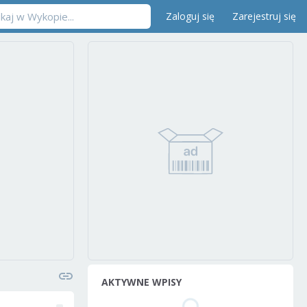
Zaloguj się
Zarejestruj się
AKTYWNE WPISY