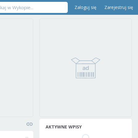
Zaloguj się
Zarejestruj się
AKTYWNE WPISY