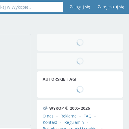
Zaloguj się
Zarejestruj się
AUTORSKIE TAGI
WYKOP © 2005-2026
O nas
Reklama
FAQ
Kontakt
Regulamin
Polityka prywatności i cookies