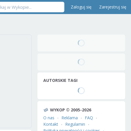
Zaloguj się
Zarejestruj się
AUTORSKIE TAGI
WYKOP © 2005-2026
O nas
Reklama
FAQ
Kontakt
Regulamin
Polityka prywatności i cookies