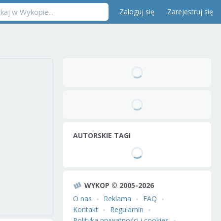
Zaloguj się
Zarejestruj się
AUTORSKIE TAGI
WYKOP © 2005-2026
O nas
Reklama
FAQ
Kontakt
Regulamin
Polityka prywatności i cookies