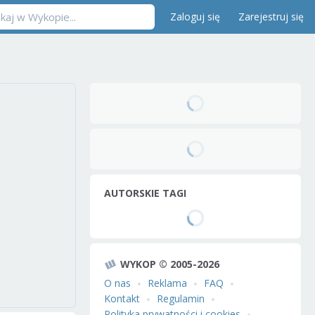
Zaloguj się
Zarejestruj się
AUTORSKIE TAGI
WYKOP © 2005-2026
O nas
Reklama
FAQ
Kontakt
Regulamin
Polityka prywatności i cookies