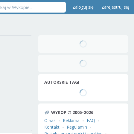
Zaloguj się
Zarejestruj się
AUTORSKIE TAGI
WYKOP © 2005-2026
O nas
Reklama
FAQ
Kontakt
Regulamin
Polityka prywatności i cookies