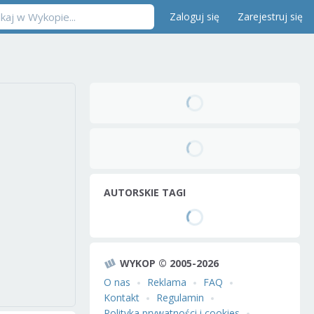
Zaloguj się
Zarejestruj się
AUTORSKIE TAGI
WYKOP © 2005-2026
O nas
Reklama
FAQ
Kontakt
Regulamin
Polityka prywatności i cookies