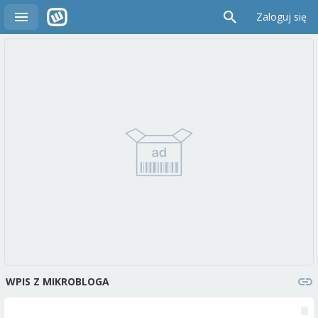
Zaloguj się
WPIS Z MIKROBLOGA