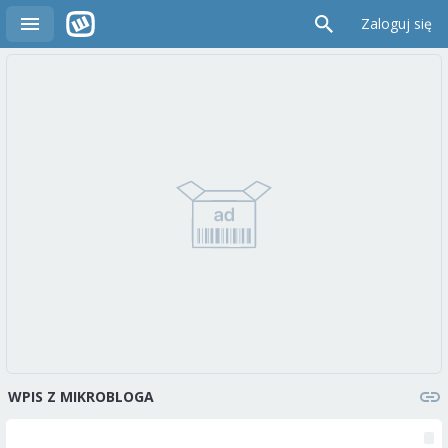
Zaloguj się
WPIS Z MIKROBLOGA