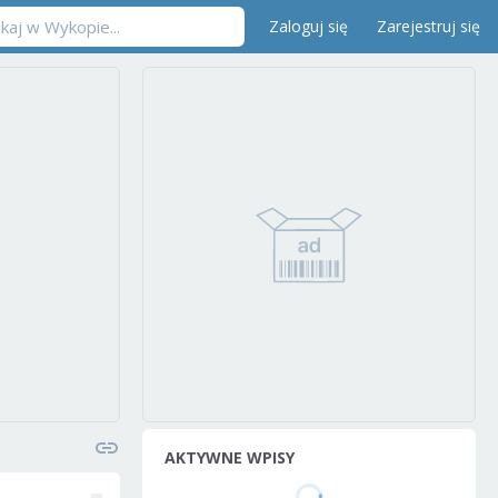
Zaloguj się
Zarejestruj się
AKTYWNE WPISY