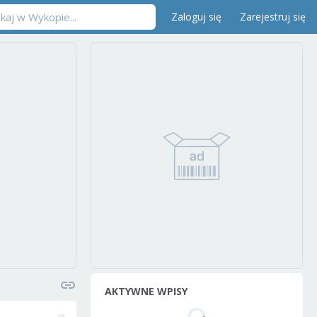
Zaloguj się
Zarejestruj się
AKTYWNE WPISY