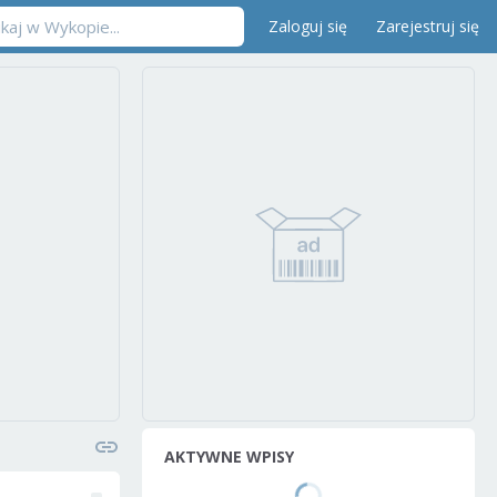
Zaloguj się
Zarejestruj się
AKTYWNE WPISY