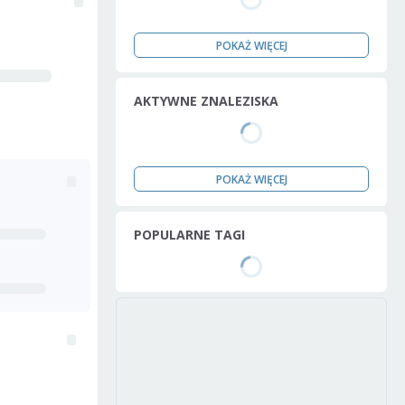
POKAŻ WIĘCEJ
AKTYWNE ZNALEZISKA
POKAŻ WIĘCEJ
POPULARNE TAGI