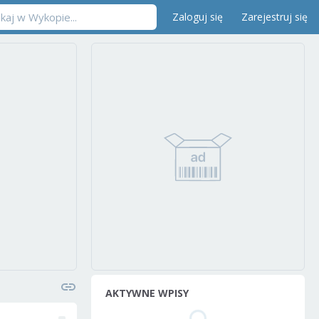
Zaloguj się
Zarejestruj się
AKTYWNE WPISY